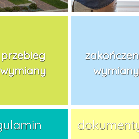
przebieg
zakończen
wymiany
wymiany
gulamin
dokument