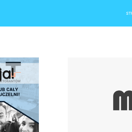
ST
anie
re
acji