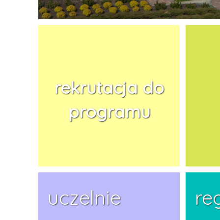
rekrutacja do
programu
uczelnie
re