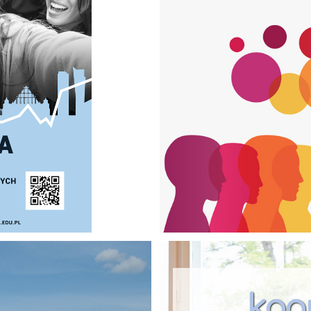
to program wym
polskich uczelni
realizacji progr
macierzysta, ✓
(związanych z z
przedmiotów, ✓ 
specjalistami w 
księgozbioru inn
badań do pracy 
doktorskiej.
koo