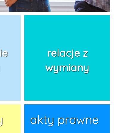
ie
relacje z
wymiany
y
akty prawne