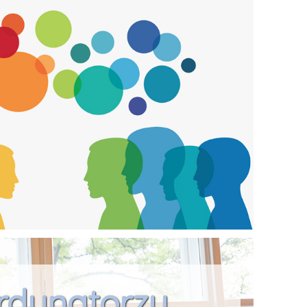
iany studentów i doktorantów
. MOST daje możliwość m.in.: ✓
amu studiów na uczelni innej niż
 wyboru dodatkowych
ainteresowaniami uczestnika)
nawiązania kontaktu ze
danej dziedzinie, korzystania z
ej uczelni, ✓ prowadzenia
dyplomowej, czy dysertacji
rdynatorzy