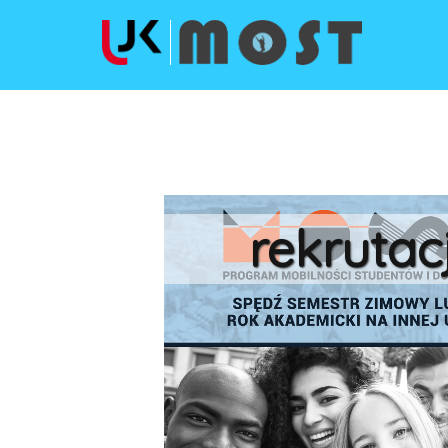
kompletow
dokument