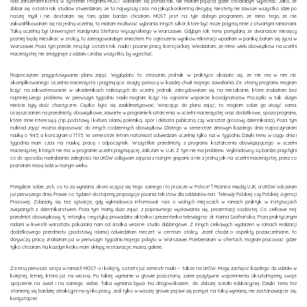
Nad założeniem konta w systemie Programu MOST wahałam się ponad rok. Nie miałam pojęcia gdzie chciałabym wyjechać. Jako, że
zbliżał się ostatni rok studiów stwierdziłam, że to najwyższy czas na jakąś konkretną decyzję. Niestety nie zawsze wszystko idzie po
naszej myśli i nie dostałam się tam, gdzie bardzo chciałam. MOST jest na tyle dobrym programem, że mimo tego, że nie
zakwalifikowałam się na jedną uczelnię, to miałam możliwość wybrania innych szkół, które być może przyjmą mnie z otwartymi ramionami.
Taką uczelnią był Uniwersytet Kardynała Stefana Wyszyńskiego w Warszawie. Gdybym rok temu pomyślała, że dwanaście miesięcy
później będę mieszkać w stolicy, to zareagowałabym śmiechem. Po ogłoszeniu wyników rekrutacji wpadłam w panikę, bałam się życia w
Warszawie. Poza tym przede mną był ostatni rok nauki i pisanie pracy licencjackiej. Wiedziałam, że mimo wielu obowiązków na uczelni
macierzystej nie zrezygnuje z udziału i zrobię wszystko, by wyjechać.
Rozpoczęłam przygotowywanie planu zajęć. Wyglądało to strasznie, jednak w praktyce okazało się, że nie ma w nim nic
skomplikowanego. Uczelnia macierzysta i przyjmująca służyły pomocą w każdej chwili mojego zawahania. Ze strony programu mogłam
liczyć na zakwaterowanie w akademikach należących do uczelni, jednak zdecydowałam się na mieszkanie, które znalazłam bez
najmniejszego problemu. W pierwszym tygodniu nauki mogłam liczyć na ogromne wsparcie koordynatorów. Początki w tak dużym
mieście były dość chaotyczne. Ciężko było się zaaklimatyzować. Wracając do planu zajęć, to mogłam sobie go ułożyć sama.
Uczęszczałam na przedmioty obowiązkowe, zawarte w programie kształcenia w uczelni macierzystej oraz dodatkowe, spoza programu,
które mnie interesują (np. podstawy i kultura islamu, polemika, spór i debata publiczna, czy warsztat głosowy dziennikarza). Poza tym
rozkład zajęć można dopasować do innych codziennych obowiązków. Dlatego w semestrze zimowym każdego dnia rozpoczynałam
naukę o 9:45, a kończyłam o 11:15. W semestrze letnim natomiast odwiedzam uczelnię tylko raz w tygodniu. Dzięki temu w ciągu dnia i
tygodnia mam czas na naukę, pracę i odpoczynek. Wszystkie przedmioty z programu kształcenia obowiązującego w uczelni
macierzystej, których nie ma w programie uczelni przyjmującej, zaliczam w UJK. Z tym nie ma problemu. Wykładowcy są bardzo przychylni
co do sposobu nadrabiania zaległości. Na UKSW odbywam zajęcia z różnymi grupami, a nie z jedną jak na uczelni macierzystej, przez co
poznałam masę ludzi w różnym wieku.
Pomyślicie sobie ,,ech, co to za wymiana skoro uczysz się tego samego i to jeszcze w Polsce”? Różnice między UJK, a UKSW odczułam
już pierwszego dnia. Prawie co tydzień dostajemy propozycje pisania tekstów dla oddziałów m.in. Telewizji Polskiej czy Polskiej Agencji
Prasowej. Zdarzały się też sytuacje, gdy wykładowca informował nas o wolnych miejscach w ramach praktyk w instytucjach
związanych z dziennikarstwem. Poza tym mamy dużo zajęć z poprawnego wysławiania się, prezentacji osobistej. Co ciekawe mój
przedmiot obowiązkowy tj. retorykę i erystykę prowadziła aktorka i prezenterka telewizyjna- dr Karina Szafrańska. Poza praktycznymi
radami w kwestii warsztatu pokazała nam od środka własne studio dubbingowe. Z innych ciekawych wydarzeń w ramach realizacji
dodatkowego przedmiotu (podstawy islamu) odwiedziłam meczet w centrum stolicy. Jeżeli chodzi o aspekty pozauczelniane, to
dorywczą pracę znalazłam już w pierwszym tygodniu mojego pobytu w Warszawie. Przebierałam w ofertach, mogłam pracować gdzie
tylko chciałam. Na każdym kroku mam sklepy, restauracje, muzea, galerie.
Za mną pierwsza sesja w ramach MOST-u i kolejny, ostatni już semestr nauki – także na UKSW. Mogę zachęcić każdego do udziału w
kolejnej, letniej, która już na wiosnę. Po takiej wymianie w głowie pozostaną same pozytywne wspomnienia. Ukształtujemy swoje
spojrzenie na świat i na samego siebie. Taka wymiana bywa też drogowskazem do dalszej ścieżki edukacyjnej. Dzięki temu też
staniemy się bardziej atrakcyjni na rynku pracy. Jeśli tylko w waszej głowie pojawi się pomysł na taką wymianę, nie zastanawiajcie się,
korzystajcie!